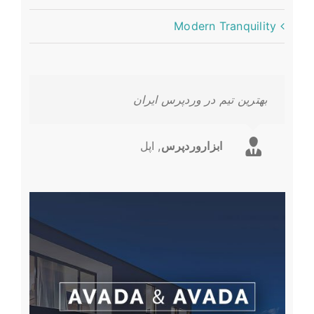
Conceptual Fluid Design
Modern Tranquility
بهترین تیم در وردپرس ایران
ابزاروردپرس
ابزاروردپرس
,
اپل
ماکروسافت