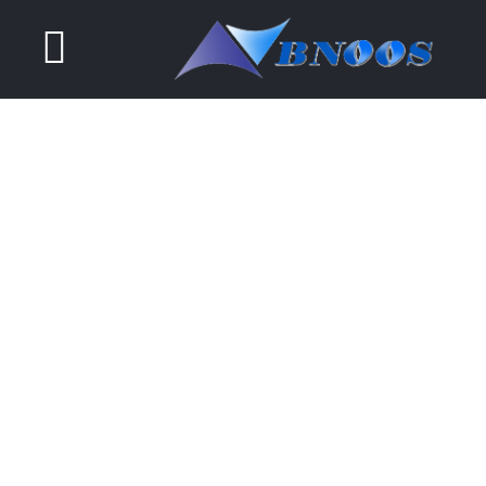
Ski
t
ggle
conten
tion
صفحه اصلی
مشتریان
DANISH MODERNITY
محصولات
Modern Scandinavian Engineering At
It’s Very Best
گواهی نامه ها
تامین کنندگان
آزمایشگاه همکار