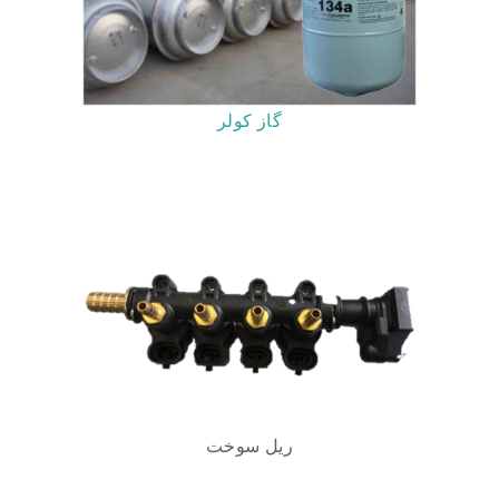
گاز کولر
ریل سوخت