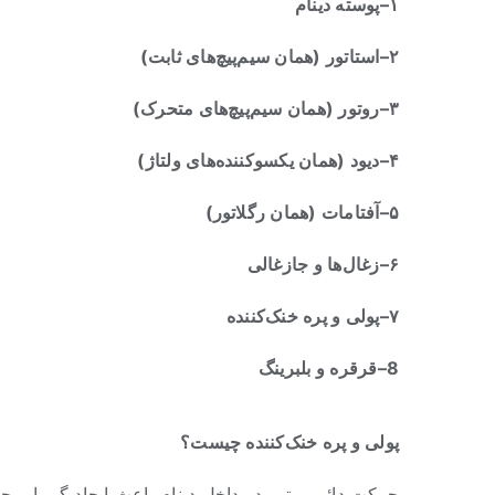
۱
–
پوسته دینام
۲
–
استاتور (همان سیم‌پیچ‌های ثابت
)
۳
–
روتور (همان سیم‌پیچ‌های متحرک
)
۴
–
دیود (همان یکسوکننده‌های ولتاژ
)
۵
–
آفتامات (همان رگلاتور
)
۶
–
زغال‌ها و جازغالی
۷
–
پولی و پره خنک‌کننده
8
–
قرقره و بلبرینگ
پولی و پره خنک‌کننده چیست؟
حرکت دائم روتور در داخل دینام باعث ایجاد گرما و ح